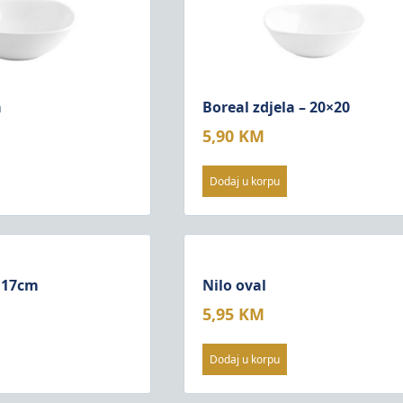
a
Boreal zdjela – 20×20
5,90
KM
Dodaj u korpu
 Ø17cm
Nilo oval
5,95
KM
Dodaj u korpu