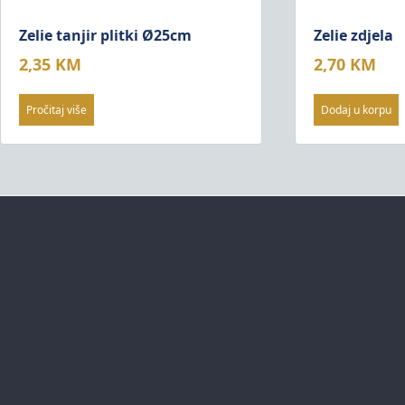
Zelie tanjir plitki Ø25cm
Zelie zdjela
2,35
KM
2,70
KM
Pročitaj više
Dodaj u korpu