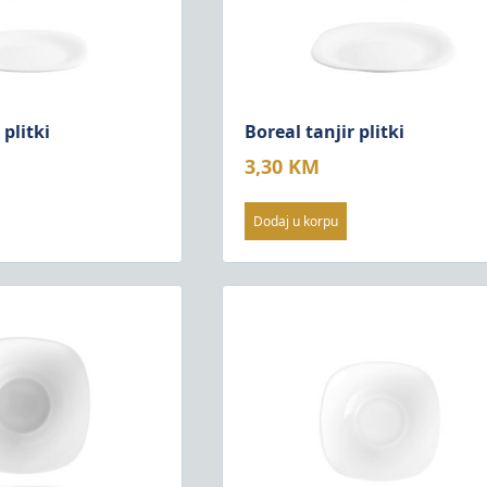
 plitki
Boreal tanjir plitki
3,30
KM
Dodaj u korpu