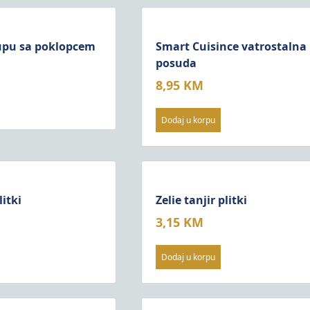
upu sa poklopcem
Smart Cuisince vatrostalna
posuda
8,95
KM
Dodaj u korpu
litki
Zelie tanjir plitki
3,15
KM
Dodaj u korpu