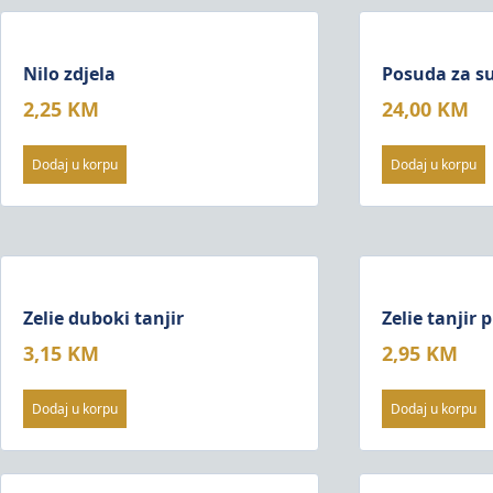
Nilo zdjela
Posuda za s
2,25
KM
24,00
KM
Dodaj u korpu
Dodaj u korpu
Zelie duboki tanjir
Zelie tanjir p
3,15
KM
2,95
KM
Dodaj u korpu
Dodaj u korpu