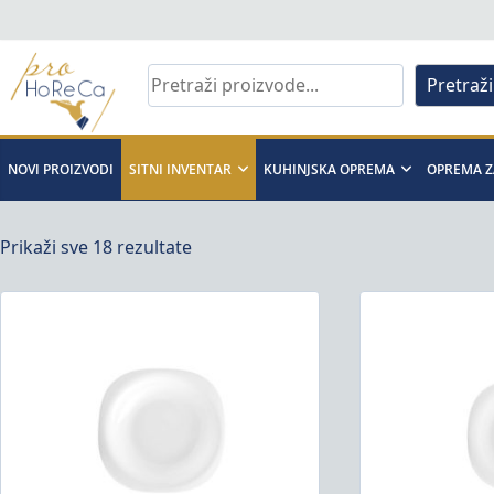
Skip
to
content
Pretraži
Pro
Horeca
NOVI PROIZVODI
SITNI INVENTAR
KUHINJSKA OPREMA
OPREMA Z
d.o.o
Prikaži sve 18 rezultate
Pro
Horeca
d.o.o