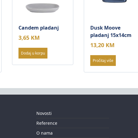
Candem pladanj
Dusk Moove
pladanj 15x14cm
3,65
KM
13,20
KM
Dodaj u korpu
Pročitaj više
Novosti
Reference
O nama