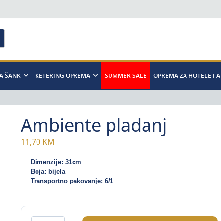
A ŠANK
KETERING OPREMA
SUMMER SALE
OPREMA ZA HOTELE I 
Ambiente pladanj
11,70
KM
Dimenzije: 31cm
Boja: bijela
Transportno pakovanje: 6/1