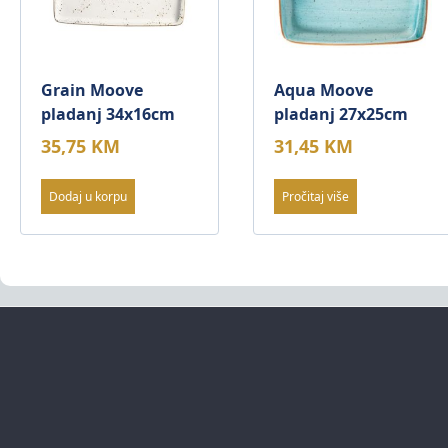
Grain Moove
Aqua Moove
pladanj 34x16cm
pladanj 27x25cm
35,75
KM
31,45
KM
Dodaj u korpu
Pročitaj više