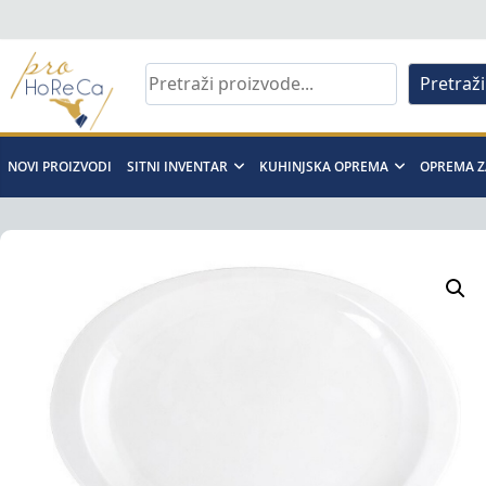
Skip
to
content
Pretraži
Pro
Horeca
NOVI PROIZVODI
SITNI INVENTAR
KUHINJSKA OPREMA
OPREMA Z
d.o.o
Pro
Horeca
d.o.o