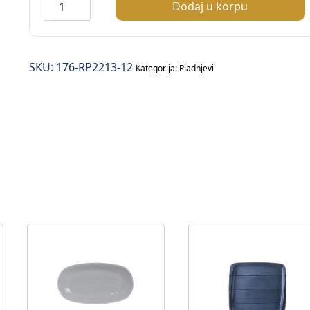
Ambiente
Dodaj u korpu
pladanj
količina
SKU:
176-RP2213-12
Kategorija:
Pladnjevi