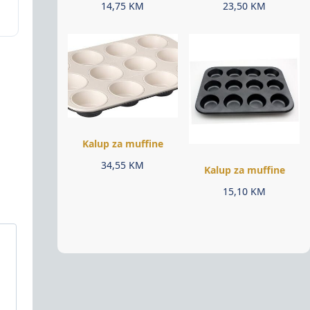
14,75
KM
23,50
KM
Kalup za muffine
34,55
KM
Kalup za muffine
15,10
KM