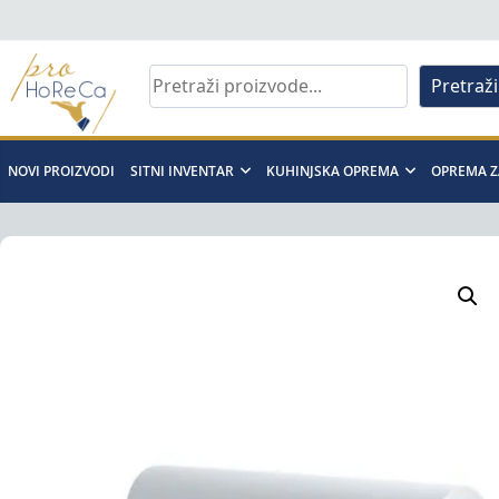
Skip
to
content
Pretraži
Pro
Horeca
NOVI PROIZVODI
SITNI INVENTAR
KUHINJSKA OPREMA
OPREMA Z
d.o.o
Pro
Horeca
d.o.o