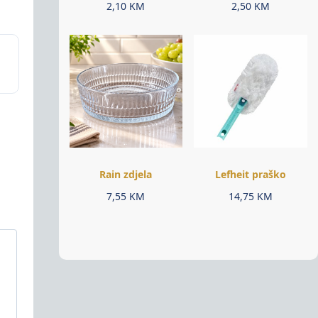
2,10
KM
2,50
KM
Rain zdjela
Lefheit praško
7,55
KM
14,75
KM