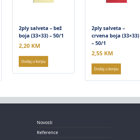
2ply salveta – bež
2ply salveta –
boja (33×33) – 50/1
crvena boja (33×33)
– 50/1
2,20
KM
2,55
KM
Dodaj u korpu
Dodaj u korpu
Novosti
Reference