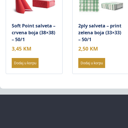
Soft Point salveta –
2ply salveta – print
crvena boja (38×38)
zelena boja (33×33)
– 50/1
– 50/1
3,45
KM
2,50
KM
Dodaj u korpu
Dodaj u korpu