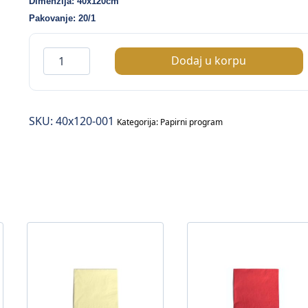
Dimenzija: 40x120cm
Pakovanje: 20/1
Airlaid
Dodaj u korpu
trake
za
stol
SKU:
40x120-001
40×120cm
Kategorija:
Papirni program
–
bijela
boja
–
20/1
količina