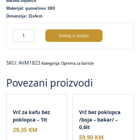
Barska lopatica
Materijal: guma/inox 18/0
Dimenzije: 11x4cm
Barska
Dodaj u korpu
lopatica
sa
gumenom
SKU:
AVM1823
drškom
Kategorija:
Oprema za bariste
/bakar/
Povezani proizvodi
-11x4cm
količina
Vrč za kafu bez
Vrč bez poklopca
poklopca – 1lt
/boja – bakar/ –
0,6lt
29,35
KM
59,90
KM