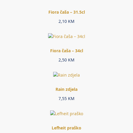
Fiora čaša – 31.5cl
2,10
KM
Fiora čaša – 34cl
2,50
KM
Rain zdjela
7,55
KM
Lefheit praško