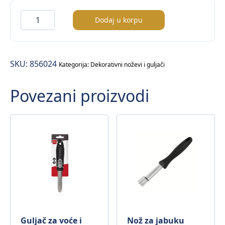
Dekorativni
Dodaj u korpu
nož
količina
SKU:
856024
Kategorija:
Dekorativni noževi i guljači
Povezani proizvodi
Guljač za voće i
Nož za jabuku