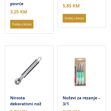
povrće
5,85
KM
3,25
KM
Dodaj u korpu
Dodaj u korpu
Nirosta
Noževi za rezanje –
dekorativni nož
3/1