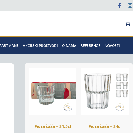
Pretraga
APARTMANE
AKCIJSKI PROIZVODI
O NAMA
REFERENCE
NOVOSTI
Fiora čaša – 31.5cl
Fiora čaša – 34cl