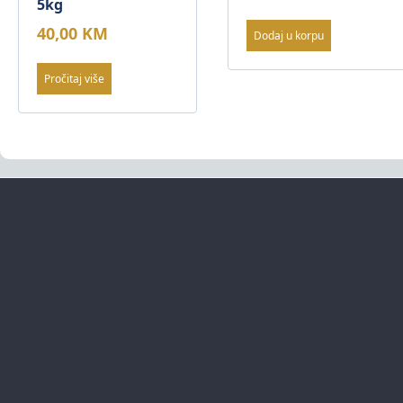
5kg
40,00
KM
Dodaj u korpu
Pročitaj više