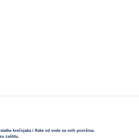
statke krečnjaka i fleke od vode sa svih površina. 
u zaštitu. 