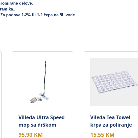
hromirane delove. 
ramika... 
 Za podove 1-2% ili 1-2 čepa na 5L vode.
Villeda Ultra Speed
Vileda Tea Towel –
mop sa drškom
krpa za poliranje
95,90
KM
15,55
KM