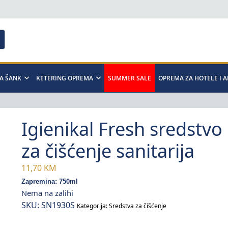
A ŠANK
KETERING OPREMA
SUMMER SALE
OPREMA ZA HOTELE I 
Igienikal Fresh sredstvo
za čišćenje sanitarija
11,70
KM
Zapremina: 750ml
Nema na zalihi
SKU:
SN1930S
Kategorija:
Sredstva za čišćenje