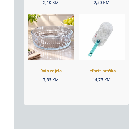
2,10
KM
2,50
KM
Rain zdjela
Lefheit praško
7,55
KM
14,75
KM