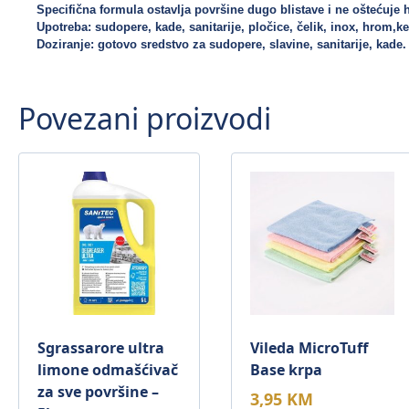
Specifična formula ostavlja površine dugo blistave i ne oštećuje 
Upotreba: sudopere, kade, sanitarije, pločice, čelik, inox, hrom,ke
Doziranje: gotovo sredstvo za sudopere, slavine, sanitarije, kade.
Povezani proizvodi
Sgrassarore ultra
Vileda MicroTuff
limone odmašćivač
Base krpa
za sve površine –
3,95
KM