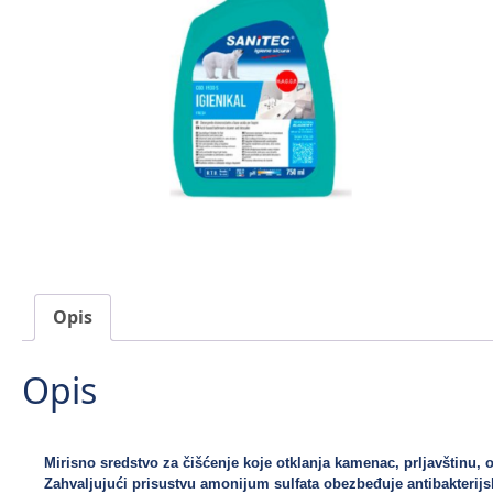
Opis
Opis
Mirisno sredstvo za čišćenje koje otklanja kamenac, prljavštinu, o
Zahvaljujući prisustvu amonijum sulfata obezbeđuje antibakterijsk