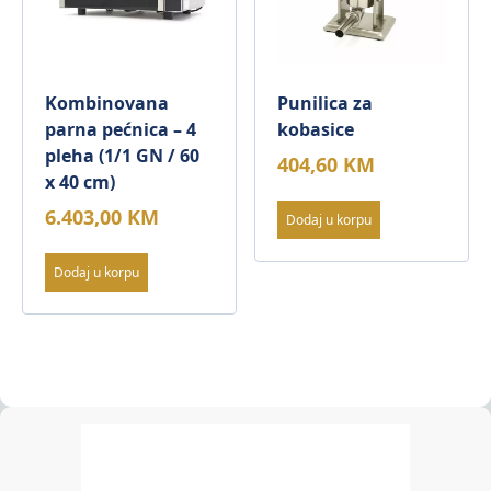
Kombinovana
Punilica za
parna pećnica – 4
kobasice
pleha (1/1 GN / 60
404,60
KM
x 40 cm)
6.403,00
KM
Dodaj u korpu
Dodaj u korpu