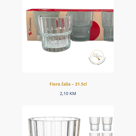
Fiora čaša – 31.5cl
2,10
KM