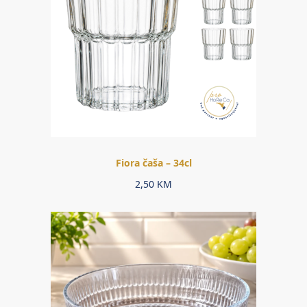
Fiora čaša – 34cl
2,50
KM