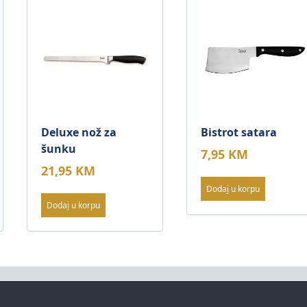
Deluxe nož za
Bistrot satara
šunku
7,95
KM
21,95
KM
Dodaj u korpu
Dodaj u korpu