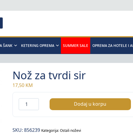
A ŠANK
KETERING OPREMA
SUMMER SALE
OPREMA ZA HOTELE I 
Nož za tvrdi sir
17,50
KM
Nož
Dodaj u korpu
za
tvrdi
sir
SKU:
856239
količina
Kategorija:
Ostali noževi