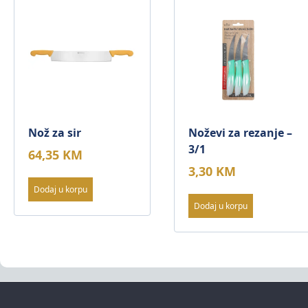
Nož za sir
Noževi za rezanje –
3/1
64,35
KM
3,30
KM
Dodaj u korpu
Dodaj u korpu