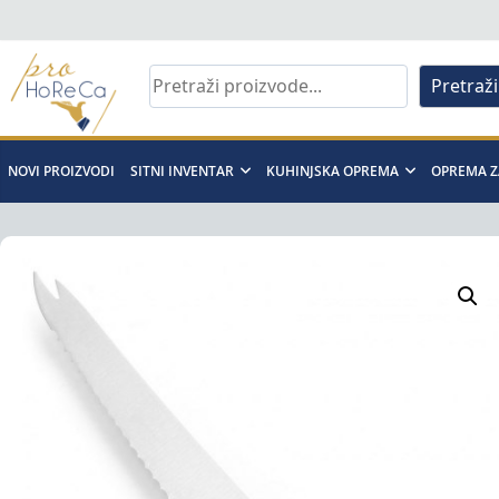
Skip
to
content
Pretraži
Pro
Horeca
NOVI PROIZVODI
SITNI INVENTAR
KUHINJSKA OPREMA
OPREMA Z
d.o.o
Pro
Horeca
d.o.o