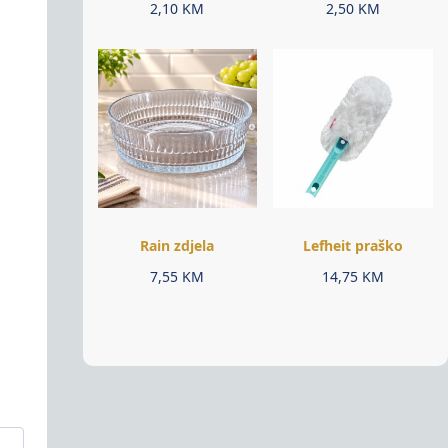
2,10
KM
2,50
KM
Rain zdjela
Lefheit praško
7,55
KM
14,75
KM