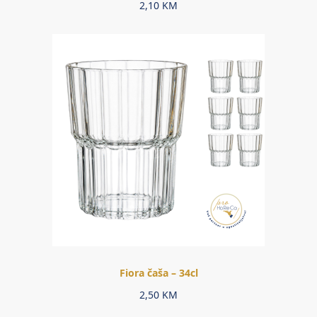
2,10
KM
Fiora čaša – 34cl
2,50
KM