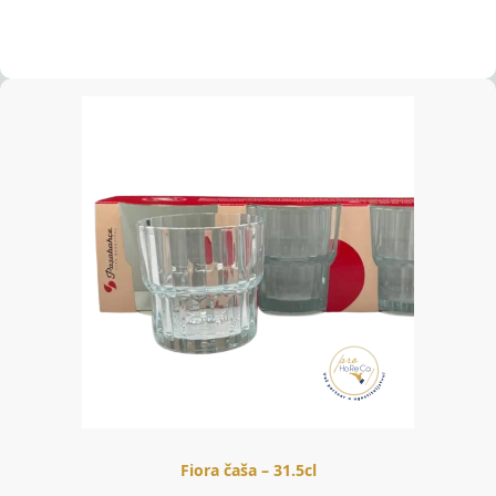
Fiora čaša – 31.5cl