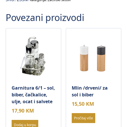
Povezani proizvodi
Garnitura 6/1 – sol,
Mlin /drveni/ za
biber, čačkalice,
sol i biber
ulje, ocat i salvete
15,50
KM
17,90
KM
Pročitaj više
Dodaj u korpu