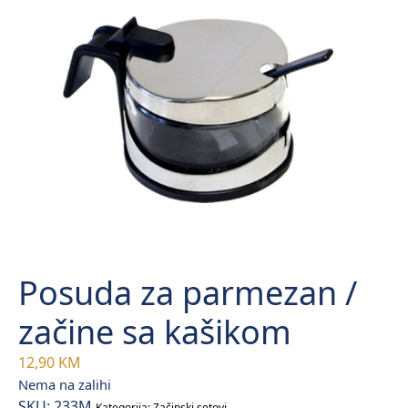
Posuda za parmezan /
začine sa kašikom
12,90
KM
Nema na zalihi
SKU:
233M
Kategorija:
Začinski setovi