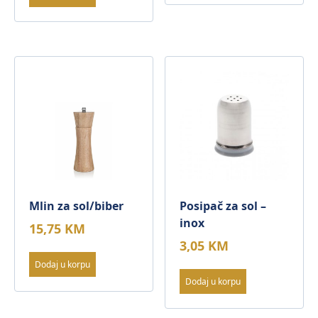
Mlin za sol/biber
Posipač za sol –
inox
15,75
KM
3,05
KM
Dodaj u korpu
Dodaj u korpu