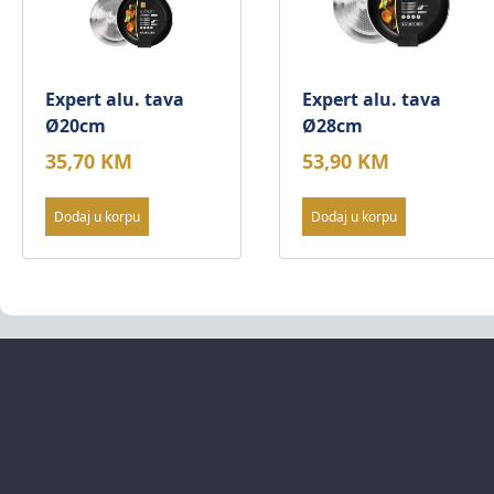
Expert alu. tava
Expert alu. tava
Ø20cm
Ø28cm
35,70
KM
53,90
KM
Dodaj u korpu
Dodaj u korpu