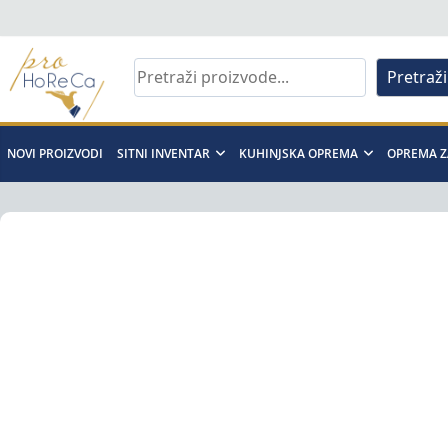
Skip
to
content
Pretraži
Pro
Horeca
NOVI PROIZVODI
SITNI INVENTAR
KUHINJSKA OPREMA
OPREMA Z
d.o.o
Pro
Horeca
d.o.o