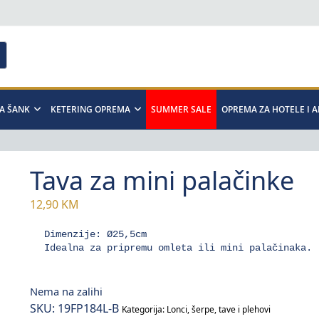
A ŠANK
KETERING OPREMA
SUMMER SALE
OPREMA ZA HOTELE I 
Tava za mini palačinke
12,90
KM
Dimenzije: Ø25,5cm

Idealna za pripremu omleta ili mini palačinaka.
Nema na zalihi
SKU:
19FP184L-B
Kategorija:
Lonci, šerpe, tave i plehovi