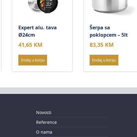
Expert alu. tava
Šerpa sa
Ø24cm
poklopcem – 5lt
41,65
KM
83,35
KM
Dodaj u korpu
Dodaj u korpu
Novosti
Reference
O nama