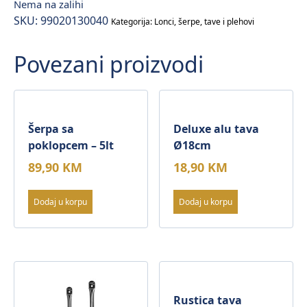
Nema na zalihi
SKU:
99020130040
Kategorija:
Lonci, šerpe, tave i plehovi
Povezani proizvodi
Šerpa sa
Deluxe alu tava
poklopcem – 5lt
Ø18cm
89,90
KM
18,90
KM
Dodaj u korpu
Dodaj u korpu
Rustica tava