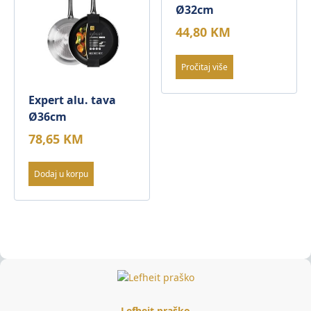
Ø32cm
44,80
KM
Pročitaj više
Expert alu. tava
Ø36cm
78,65
KM
Dodaj u korpu
Lefheit praško