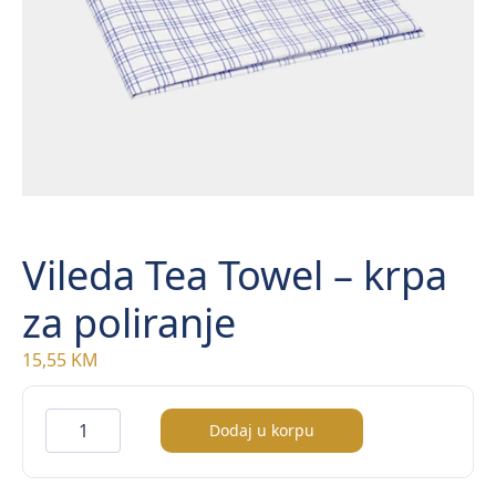
Vileda Tea Towel – krpa
za poliranje
15,55
KM
Vileda
Dodaj u korpu
Tea
Towel