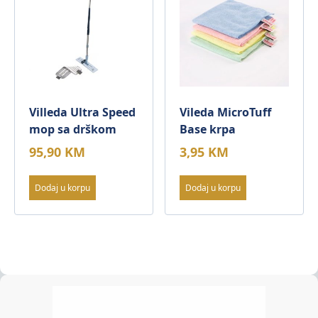
Villeda Ultra Speed
Vileda MicroTuff
mop sa drškom
Base krpa
95,90
KM
3,95
KM
Dodaj u korpu
Dodaj u korpu