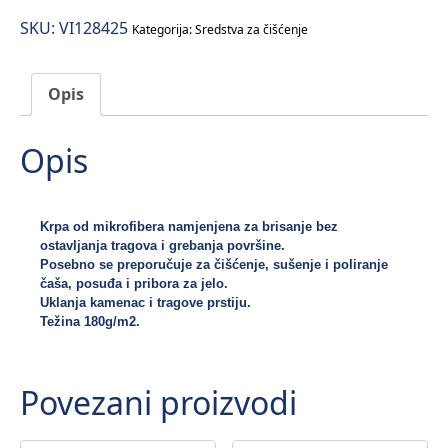
–
SKU:
VI128425
krpa
Kategorija:
Sredstva za čišćenje
za
poliranje
Opis
količina
Opis
Krpa od mikrofibera namjenjena za brisanje bez 
ostavljanja tragova i grebanja površine.
Posebno se preporučuje za čišćenje, sušenje i poliranje 
čaša, posuđa i pribora za jelo. 
Uklanja kamenac i tragove prstiju. 
Težina 180g/m2.
Povezani proizvodi