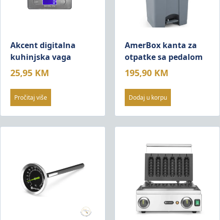
Akcent digitalna
AmerBox kanta za
kuhinjska vaga
otpatke sa pedalom
25,95
KM
195,90
KM
Pročitaj više
Dodaj u korpu