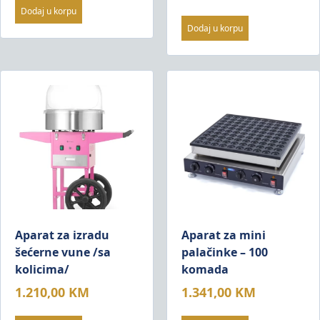
Dodaj u korpu
Dodaj u korpu
Aparat za izradu
Aparat za mini
šećerne vune /sa
palačinke – 100
kolicima/
komada
1.210,00
KM
1.341,00
KM