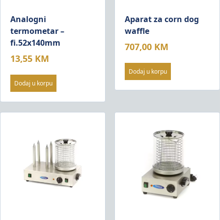
Analogni
Aparat za corn dog
termometar –
waffle
fi.52x140mm
707,00
KM
13,55
KM
Dodaj u korpu
Dodaj u korpu