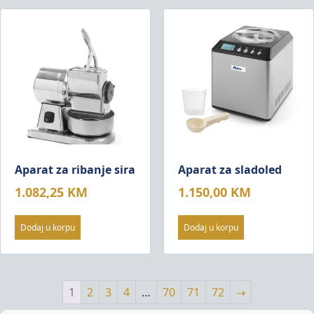
Aparat za ribanje sira
Aparat za sladoled
1.082,25
KM
1.150,00
KM
Dodaj u korpu
Dodaj u korpu
1
2
3
4
…
70
71
72
→