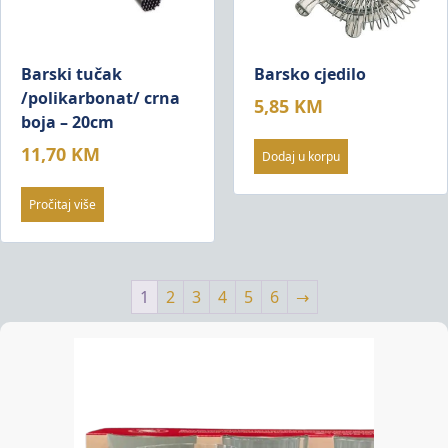
Barski tučak
Barsko cjedilo
/polikarbonat/ crna
5,85
KM
boja – 20cm
11,70
KM
Dodaj u korpu
Pročitaj više
1
2
3
4
5
6
→