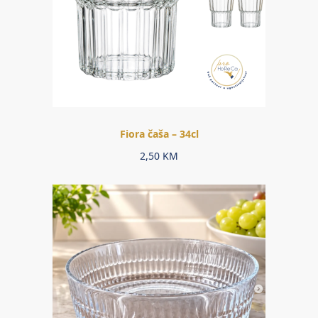
Fiora čaša – 34cl
2,50
KM