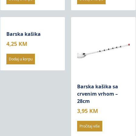
Barska kašika
4,25
KM
Dodaj u korpu
Barska kašika sa
crvenim vrhom –
28cm
3,95
KM
Pročitaj više