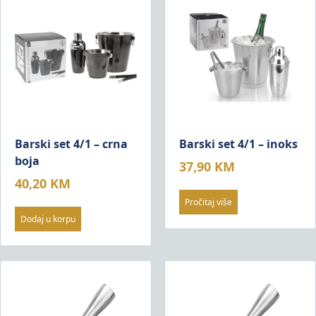
Barski set 4/1 – crna
Barski set 4/1 – inoks
boja
37,90
KM
40,20
KM
Pročitaj više
Dodaj u korpu