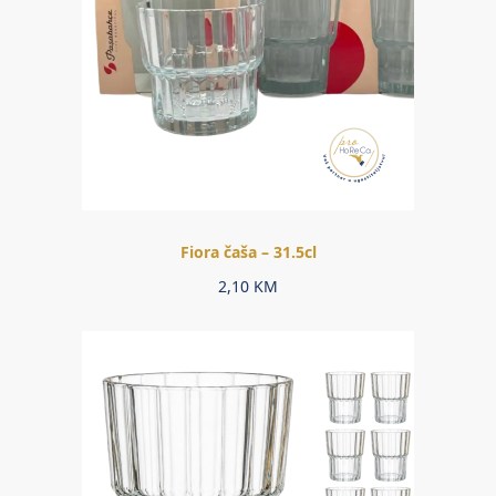
Fiora čaša – 31.5cl
2,10
KM