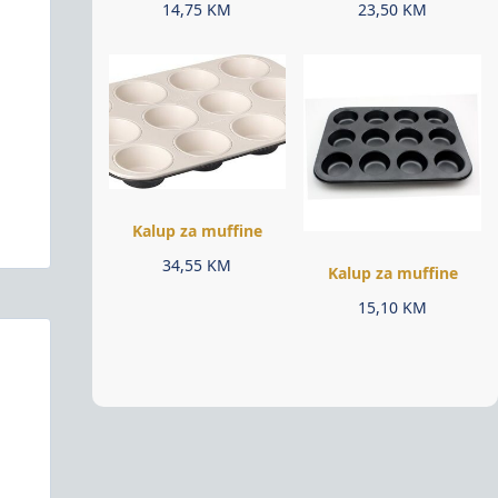
14,75
KM
23,50
KM
Kalup za muffine
34,55
KM
Kalup za muffine
15,10
KM