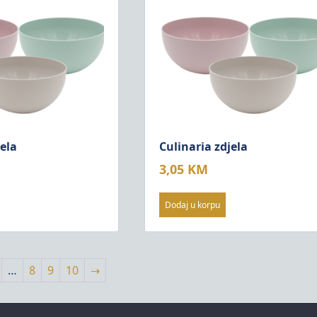
jela
Culinaria zdjela
3,05
KM
Dodaj u korpu
…
8
9
10
→