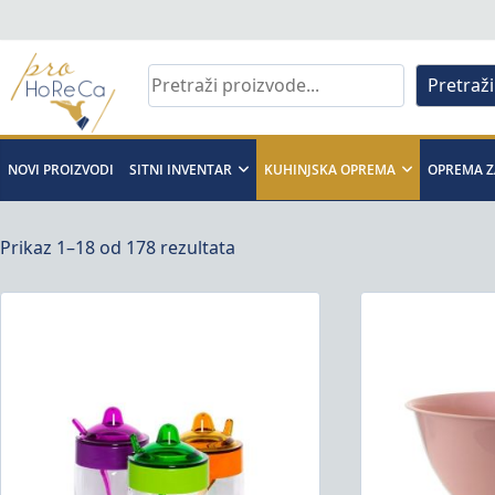
Skip
to
content
Pretraži
Pro
Horeca
NOVI PROIZVODI
SITNI INVENTAR
KUHINJSKA OPREMA
OPREMA Z
d.o.o
Prikaz 1–18 od 178 rezultata
Pro
Horeca
d.o.o