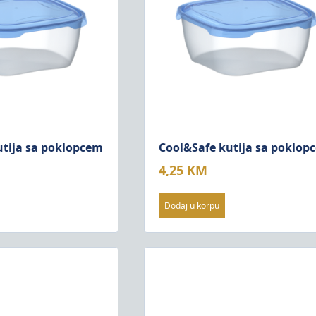
utija sa poklopcem
Cool&Safe kutija sa poklop
4,25
KM
Dodaj u korpu