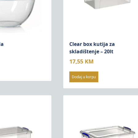
la
Clear box kutija za
skladištenje – 20lt
17,55
KM
Dodaj u korpu