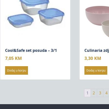
Cool&Safe set posuda – 3/1
Culinaria zd
7,05
KM
3,30
KM
Dodaj u korpu
Dodaj u korpu
1
2
3
4