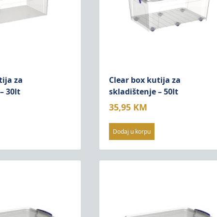
tija za
Clear box kutija za
– 30lt
skladištenje – 50lt
35,95
KM
Dodaj u korpu