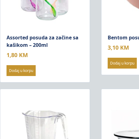
Assorted posuda za začine sa
Bentom posud
kašikom – 200ml
3,10
KM
1,80
KM
Dodaj u korpu
Dodaj u korpu