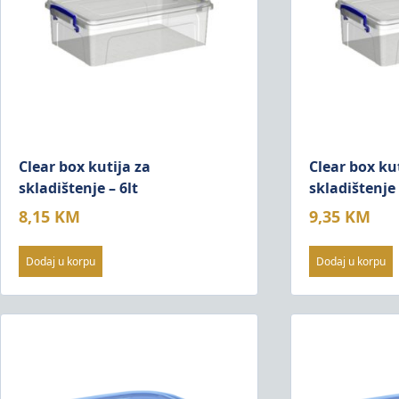
Clear box kutija za
Clear box ku
skladištenje – 6lt
skladištenje 
8,15
KM
9,35
KM
Dodaj u korpu
Dodaj u korpu