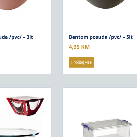
a /pvc/ – 3lt
Bentom posuda /pvc/ – 5lt
4,95
KM
Pročitaj više