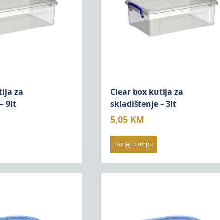
tija za
Clear box kutija za
– 9lt
skladištenje – 3lt
5,05
KM
Dodaj u korpu