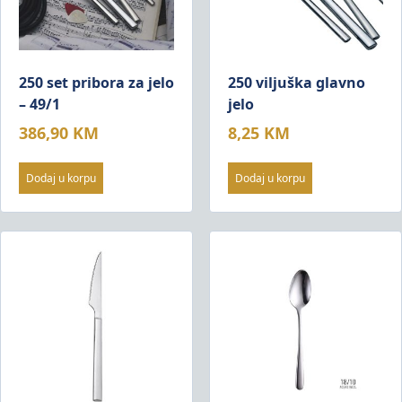
250 set pribora za jelo
250 viljuška glavno
– 49/1
jelo
386,90
KM
8,25
KM
Dodaj u korpu
Dodaj u korpu