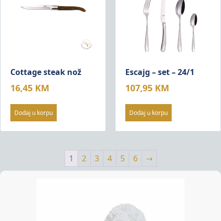
Cottage steak nož
Escajg – set – 24/1
16,45
KM
107,95
KM
Dodaj u korpu
Dodaj u korpu
1
2
3
4
5
6
→