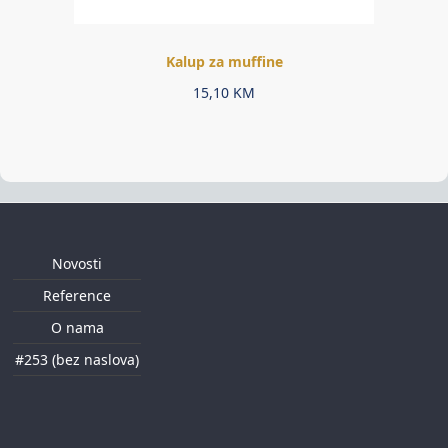
Kalup za muffine
15,10
KM
Novosti
Reference
O nama
#253 (bez naslova)