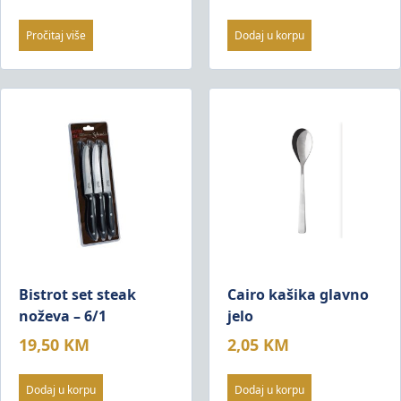
Pročitaj više
Dodaj u korpu
Bistrot set steak
Cairo kašika glavno
noževa – 6/1
jelo
19,50
KM
2,05
KM
Dodaj u korpu
Dodaj u korpu