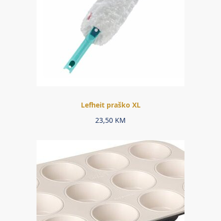
Lefheit praško XL
23,50
KM