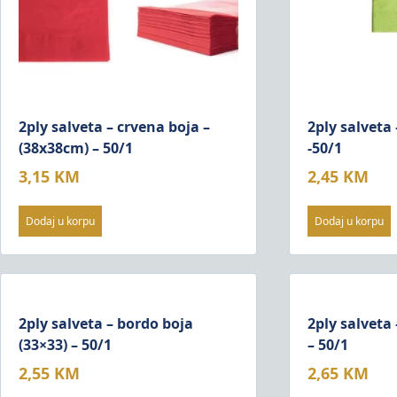
2ply salveta – crvena boja –
2ply salveta 
(38x38cm) – 50/1
-50/1
3,15
KM
2,45
KM
Dodaj u korpu
Dodaj u korpu
2ply salveta – bordo boja
2ply salveta 
(33×33) – 50/1
– 50/1
2,55
KM
2,65
KM