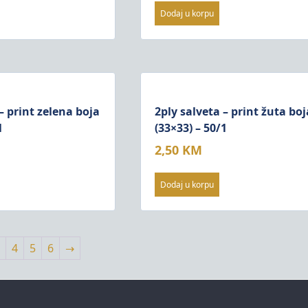
Dodaj u korpu
– print zelena boja
2ply salveta – print žuta boj
1
(33×33) – 50/1
2,50
KM
Dodaj u korpu
3
4
5
6
→