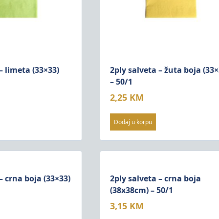
– limeta (33×33)
2ply salveta – žuta boja (33×
– 50/1
2,25
KM
Dodaj u korpu
– crna boja (33×33)
2ply salveta – crna boja
(38x38cm) – 50/1
3,15
KM