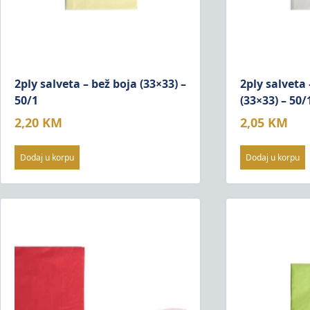
2ply salveta – bež boja (33×33) –
2ply salveta 
50/1
(33×33) – 50/
2,20
KM
2,05
KM
Dodaj u korpu
Dodaj u korpu