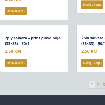
Dodaj u korpu
Dodaj u korpu
2ply salveta – print plava boja
2ply salveta 
(33×33) – 50/1
(33×33) – 50/
2,50
KM
2,50
KM
Dodaj u korpu
Dodaj u korpu
1
2