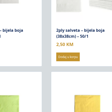
– bijela boja
2ply salveta – bijela boja
1
(38x38cm) – 50/1
2,50
KM
Dodaj u korpu