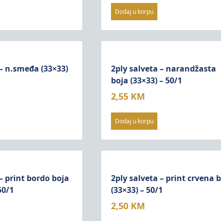
Dodaj u korpu
 – n.smeđa (33×33)
2ply salveta – narandžasta
boja (33×33) – 50/1
2,55
KM
Dodaj u korpu
– print bordo boja
2ply salveta – print crvena 
50/1
(33×33) – 50/1
2,50
KM