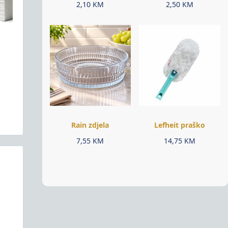
2,10
KM
2,50
KM
Rain zdjela
Lefheit praško
7,55
KM
14,75
KM