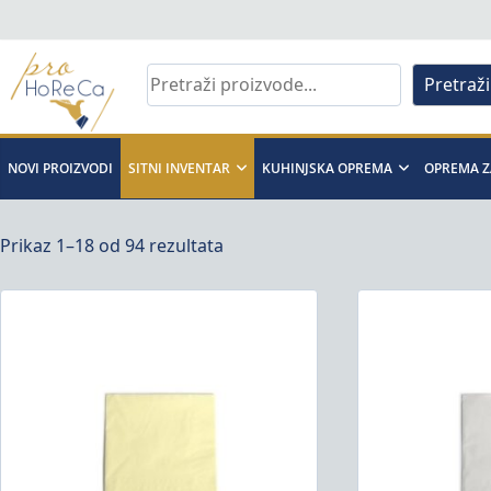
Skip
to
content
Pretraži
Pro
Horeca
NOVI PROIZVODI
SITNI INVENTAR
KUHINJSKA OPREMA
OPREMA Z
d.o.o
Prikaz 1–18 od 94 rezultata
Pro
Horeca
d.o.o