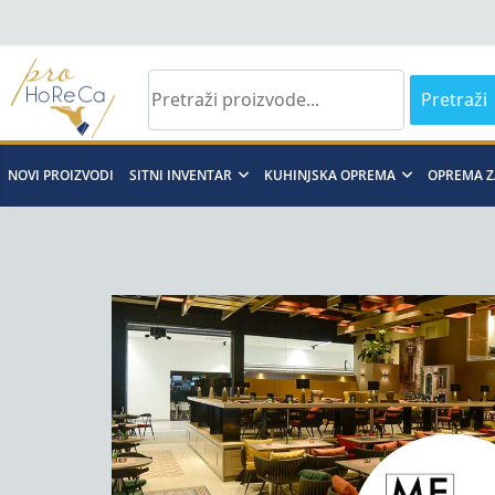
Skip
to
content
Pretraži
Pro
NOVI PROIZVODI
SITNI INVENTAR
KUHINJSKA OPREMA
OPREMA Z
Horeca
d.o.o
Pro
Horeca
d.o.o