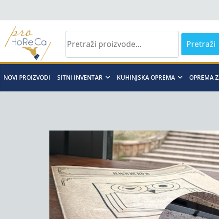
Skip
to
content
Pretraži
Pro
NOVI PROIZVODI
SITNI INVENTAR
KUHINJSKA OPREMA
OPREMA Z
Horeca
d.o.o
Pro
Horeca
d.o.o