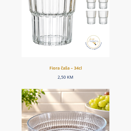
Fiora čaša – 34cl
2,50
KM