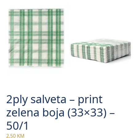
2ply salveta – print
zelena boja (33×33) –
50/1
2,50
KM