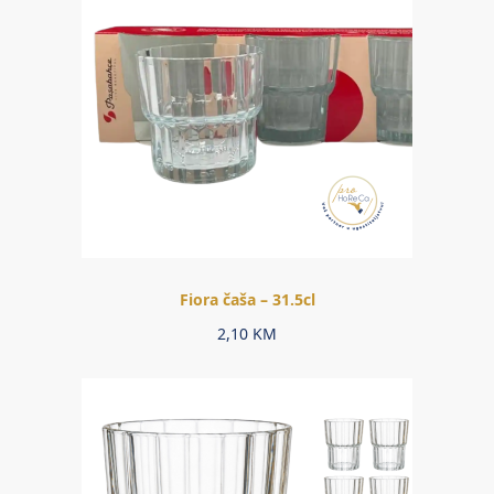
Fiora čaša – 31.5cl
2,10
KM