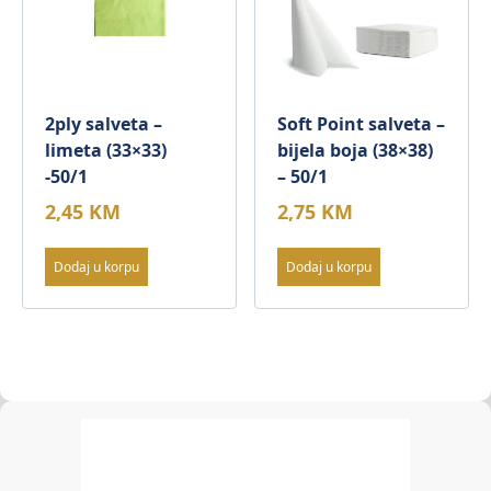
2ply salveta –
Soft Point salveta –
limeta (33×33)
bijela boja (38×38)
-50/1
– 50/1
2,45
KM
2,75
KM
Dodaj u korpu
Dodaj u korpu