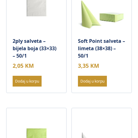
2ply salveta –
Soft Point salveta –
bijela boja (33×33)
limeta (38×38) –
– 50/1
50/1
2,05
KM
3,35
KM
Dodaj u korpu
Dodaj u korpu