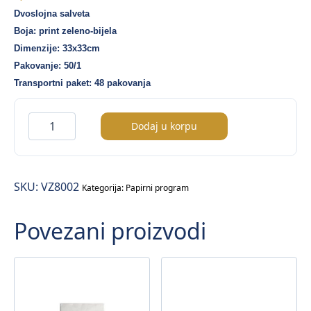
Dvoslojna salveta
Boja: print zeleno-bijela
Dimenzije: 33x33cm
Pakovanje: 50/1
Transportni paket: 48 pakovanja
2ply
Dodaj u korpu
salveta
–
print
SKU:
VZ8002
zelena
Kategorija:
Papirni program
boja
Povezani proizvodi
(33×33)
–
50/1
količina