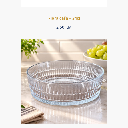
Fiora čaša – 34cl
2,50
KM