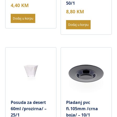
50/1
4,40
KM
8,80
KM
Dodaj u korpu
Dodaj u korpu
Posuda za desert
Pladanj pvc
60ml /prozirna/ –
fi.105mm /crna
25/1
boja/ – 10/1