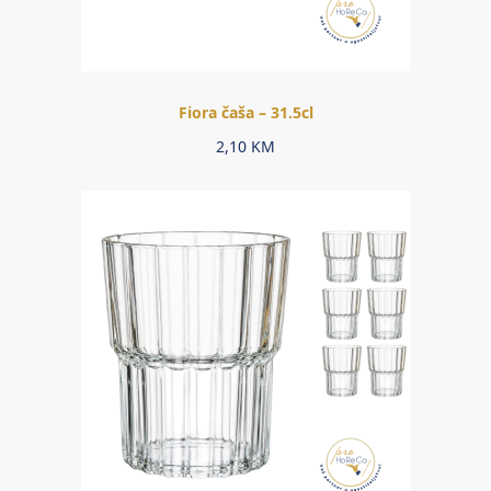
Fiora čaša – 31.5cl
2,10
KM