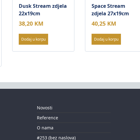
Dusk Stream zdjela
Space Stream
22x19cm
zdjela 27x19cm
38,20
KM
40,25
KM
Dodaj u korpu
Dodaj u korpu
Novosti
Reference
O nama
#253 (bez naslova)