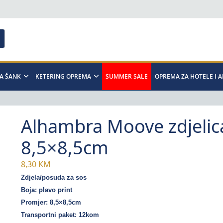
A ŠANK
KETERING OPREMA
SUMMER SALE
OPREMA ZA HOTELE I 
Alhambra Moove zdjelic
8,5×8,5cm
8,30
KM
Zdjela/posuda za sos
Boja: plavo print
Promjer: 8,5×8,5cm
Transportni paket: 12kom