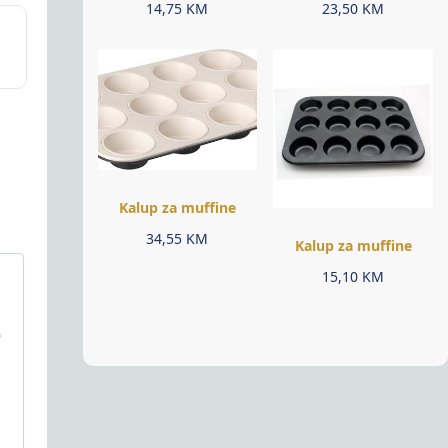
14,75
KM
23,50
KM
Kalup za muffine
34,55
KM
Kalup za muffine
15,10
KM