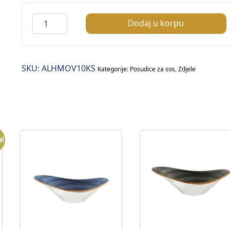
Alhambra
Dodaj u korpu
Moove
zdjelica
8,5×8,5cm
SKU:
ALHMOV10KS
količina
Kategorije:
Posudice za sos
,
Zdjele
a!