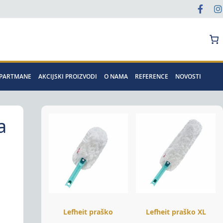
Pretraga
APARTMANE
AKCIJSKI PROIZVODI
O NAMA
REFERENCE
NOVOSTI
a
Lefheit praško
Lefheit praško XL