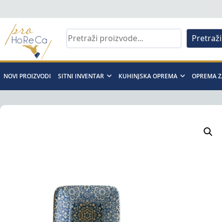
Skip
to
content
Pretraži
Pro
Horeca
NOVI PROIZVODI
SITNI INVENTAR
KUHINJSKA OPREMA
OPREMA Z
d.o.o
Pro
Horeca
d.o.o