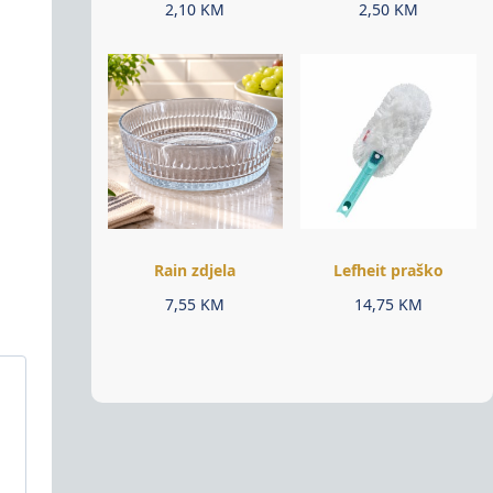
2,10
KM
2,50
KM
Rain zdjela
Lefheit praško
7,55
KM
14,75
KM