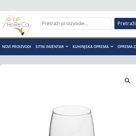
Skip
to
content
Pretraži
Pro
Horeca
NOVI PROIZVODI
SITNI INVENTAR
KUHINJSKA OPREMA
OPREMA Z
d.o.o
Pro
Horeca
d.o.o