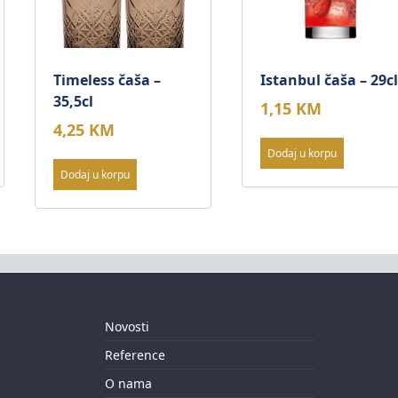
Timeless čaša –
Istanbul čaša – 29c
35,5cl
1,15
KM
4,25
KM
Dodaj u korpu
Dodaj u korpu
Novosti
Reference
O nama