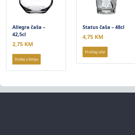
Allegra čaša –
Status čaša – 48cl
42,5cl
4,75
KM
2,75
KM
Pročitaj više
Dodaj u korpu