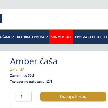
A ŠANK
KETERING OPREMA
SUMMER SALE
OPREMA ZA HOTELE I 
Amber čaša
2,45
KM
Zapremina: 35cl
Transportno pakovanje: 12/1
Amber
Dodaj u korpu
čaša
količina