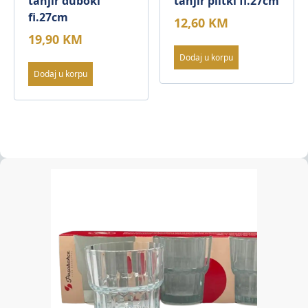
tanjir duboki
tanjir plitki fi.27cm
fi.27cm
12,60
KM
19,90
KM
Dodaj u korpu
Dodaj u korpu