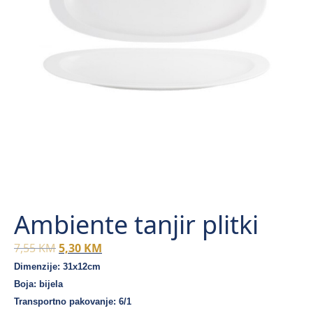
Ambiente tanjir plitki
Original
Current
7,55
KM
5,30
KM
price
price
Dimenzije: 31x12cm
was:
is:
Boja: bijela
7,55 KM.
5,30 KM.
Transportno pakovanje: 6/1