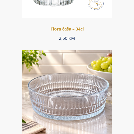
Fiora čaša – 34cl
2,50
KM