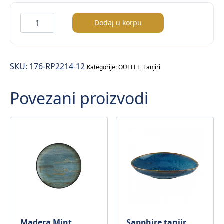
Ambiente
Dodaj u korpu
tanjir
plitki
količina
SKU:
176-RP2214-12
Kategorije:
OUTLET
,
Tanjiri
Povezani proizvodi
Madera Mint
Sapphire tanjir