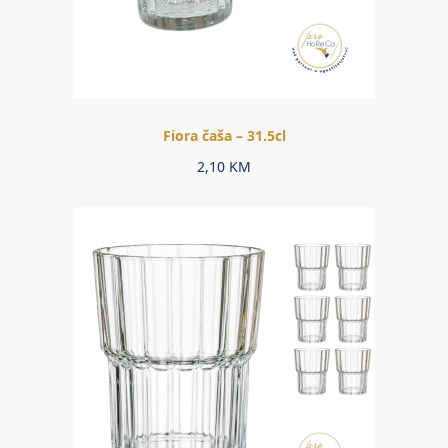
Fiora čaša – 31.5cl
2,10
KM