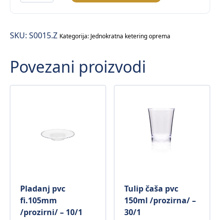
nabadalo
–
100/1
SKU:
S0015.Z
količina
Kategorija:
Jednokratna ketering oprema
Povezani proizvodi
Pladanj pvc
Tulip čaša pvc
fi.105mm
150ml /prozirna/ –
/prozirni/ – 10/1
30/1