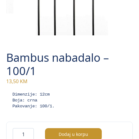
Bambus nabadalo –
100/1
13,50
KM
Dimenzije: 12cm

Boja: crna

Pakovanje: 100/1.
Bambus
Dodaj u korpu