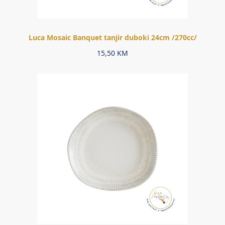
Luca Mosaic Banquet tanjir duboki 24cm /270cc/
15,50
KM