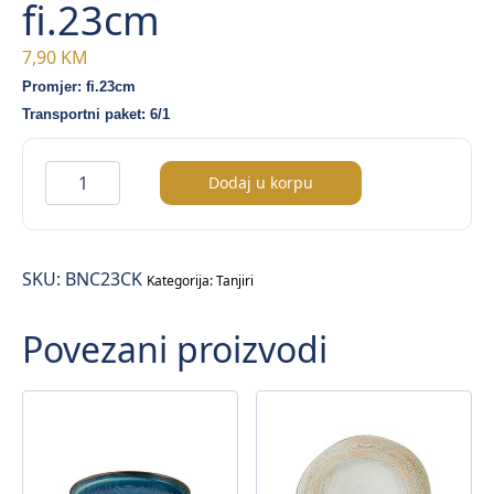
fi.23cm
7,90
KM
Promjer: fi.23cm
Transportni paket: 6/1
Banquet
Dodaj u korpu
tanjir
duboki
fi.23cm
SKU:
BNC23CK
količina
Kategorija:
Tanjiri
Povezani proizvodi