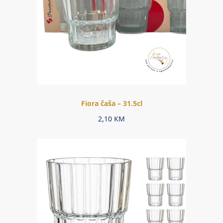
Fiora čaša – 31.5cl
2,10
KM