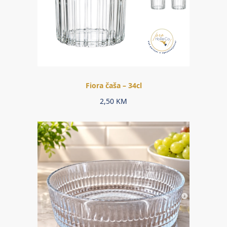
Fiora čaša – 34cl
2,50
KM