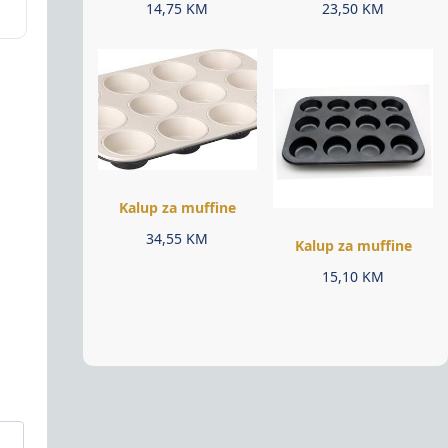
14,75
KM
23,50
KM
Kalup za muffine
34,55
KM
Kalup za muffine
15,10
KM