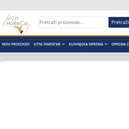
Skip
to
content
Pretraži
Pro
Horeca
NOVI PROIZVODI
SITNI INVENTAR
KUHINJSKA OPREMA
OPREMA Z
d.o.o
Pro
Horeca
d.o.o