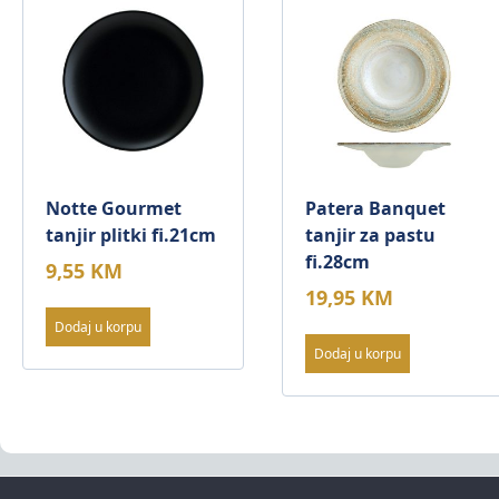
Notte Gourmet
Patera Banquet
tanjir plitki fi.21cm
tanjir za pastu
fi.28cm
9,55
KM
19,95
KM
Dodaj u korpu
Dodaj u korpu