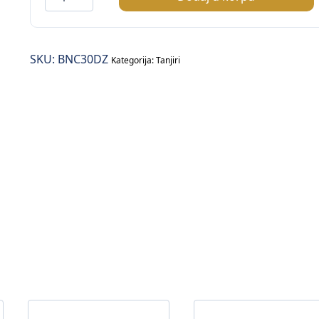
tanjir
plitki
fi.30cm
SKU:
BNC30DZ
količina
Kategorija:
Tanjiri