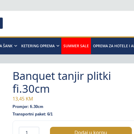
A ŠANK
KETERING OPREMA
SUMMER SALE
OPREMA ZA HOTELE I 
Banquet tanjir plitki
fi.30cm
13,45
KM
Promjer: fi.30cm
Transportni paket: 6/1
Banquet
Dodaj u korpu