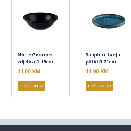
Notte Gourmet
Sapphire tanjir
zdjelica fi.16cm
plitki fi.21cm
11,00
KM
14,90
KM
Dodaj u korpu
Dodaj u korpu