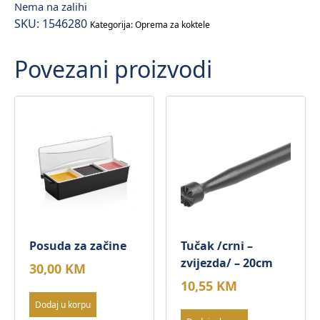
Nema na zalihi
SKU:
1546280
Kategorija:
Oprema za koktele
Povezani proizvodi
Posuda za začine
Tučak /crni –
zvijezda/ – 20cm
30,00
KM
10,55
KM
Dodaj u korpu