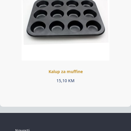
Kalup za muffine
15,10
KM
Novosti