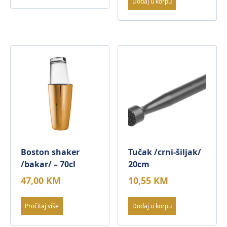
Dodaj u korpu
Boston shaker
Tučak /crni-šiljak/
/bakar/ – 70cl
20cm
47,00
KM
10,55
KM
Pročitaj više
Dodaj u korpu