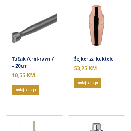
Tučak /crni-ravni/
Šejker za koktele
– 20cm
53,25
KM
10,55
KM
Dodaj u korpu
Dodaj u korpu