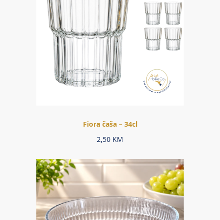
Fiora čaša – 34cl
2,50
KM