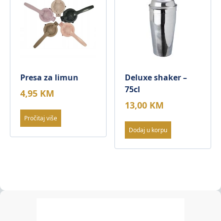
Presa za limun
Deluxe shaker –
75cl
4,95
KM
13,00
KM
Pročitaj više
Dodaj u korpu