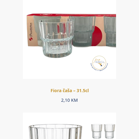
Fiora čaša – 31.5cl
2,10
KM