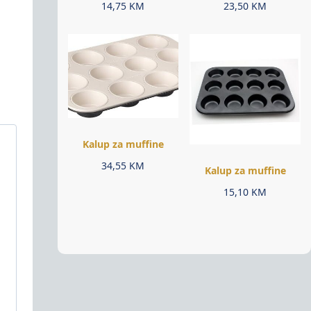
14,75
KM
23,50
KM
Kalup za muffine
34,55
KM
Kalup za muffine
15,10
KM