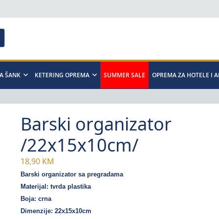
A ŠANK
KETERING OPREMA
SUMMER SALE
OPREMA ZA HOTELE I 
Barski organizator
/22x15x10cm/
18,90
KM
Barski organizator sa pregradama
Materijal: tvrda plastika
Boja: crna
Dimenzije: 22x15x10cm