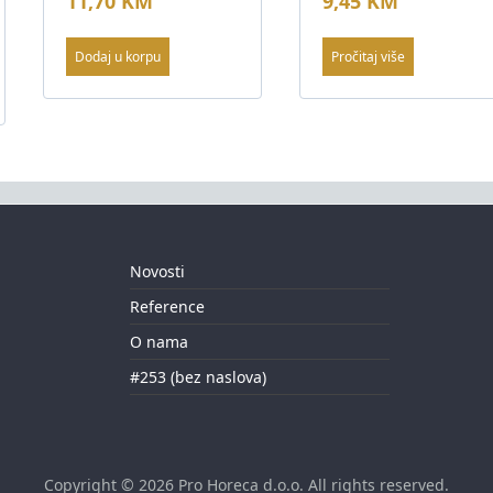
11,70
KM
9,45
KM
Dodaj u korpu
Pročitaj više
Novosti
Reference
O nama
#253 (bez naslova)
Copyright © 2026
Pro Horeca d.o.o
. All rights reserved.