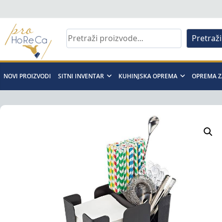
Skip
to
content
Pretraži
Pro
Horeca
NOVI PROIZVODI
SITNI INVENTAR
KUHINJSKA OPREMA
OPREMA Z
d.o.o
Pro
Horeca
d.o.o