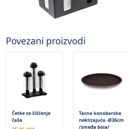
Povezani proizvodi
Četke za čišćenje
Tacna konobarska
čaša
neklizajuća -Ø36cm
/smeđa boja/