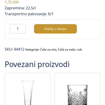
1,75
KM
Zapremina: 22,5cl
Transportno pakovanje: 6/1
Bistro
Dodaj u korpu
čaša
na
stopu
SKU:
44412
količina
Kategorije:
Čaše za vino
,
Čaše za vodu i sok
Povezani proizvodi