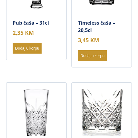
Pub čaša – 31cl
Timeless čaša –
20,5cl
2,35
KM
3,45
KM
Dodaj u korpu
Dodaj u korpu