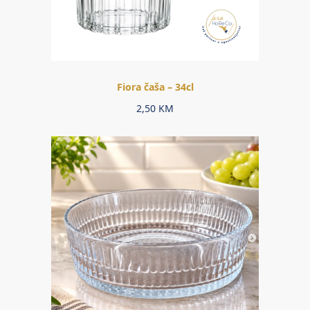
Fiora čaša – 34cl
2,50
KM