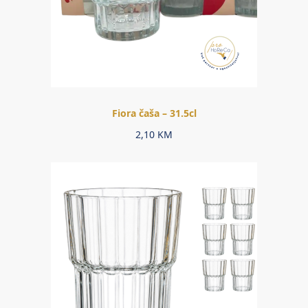
Fiora čaša – 31.5cl
2,10
KM