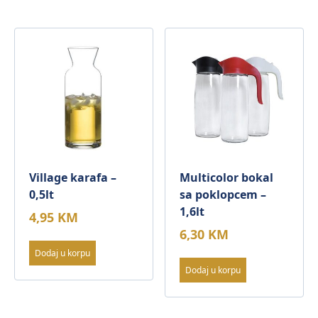
Village karafa –
Multicolor bokal
0,5lt
sa poklopcem –
1,6lt
4,95
KM
6,30
KM
Dodaj u korpu
Dodaj u korpu