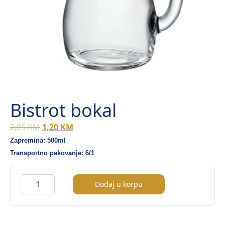
Bistrot bokal
Original
Current
2,05
KM
1,20
KM
price
price
Zapremina: 500ml
was:
is:
Transportno pakovanje: 6/1
2,05 KM.
1,20 KM.
Bistrot
Dodaj u korpu
bokal
količina