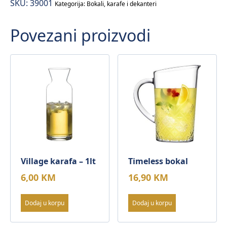
SKU:
39001
Kategorija:
Bokali, karafe i dekanteri
Povezani proizvodi
Village karafa – 1lt
Timeless bokal
6,00
KM
16,90
KM
Dodaj u korpu
Dodaj u korpu