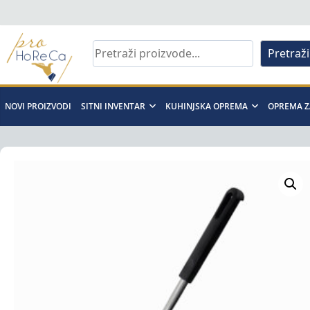
Skip
to
content
Pretraži
Pro
Horeca
NOVI PROIZVODI
SITNI INVENTAR
KUHINJSKA OPREMA
OPREMA Z
d.o.o
Pro
Horeca
d.o.o