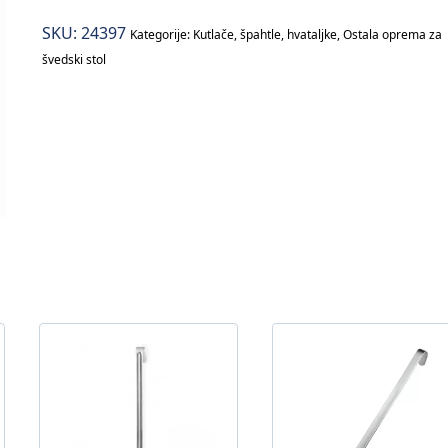
okrugla
SKU:
24397
–
Kategorije:
Kutlače, špahtle, hvataljke
,
Ostala oprema za
švedski stol
35cm
količina