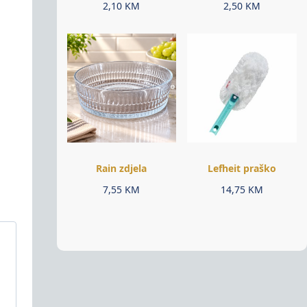
2,10
KM
2,50
KM
Rain zdjela
Lefheit praško
7,55
KM
14,75
KM