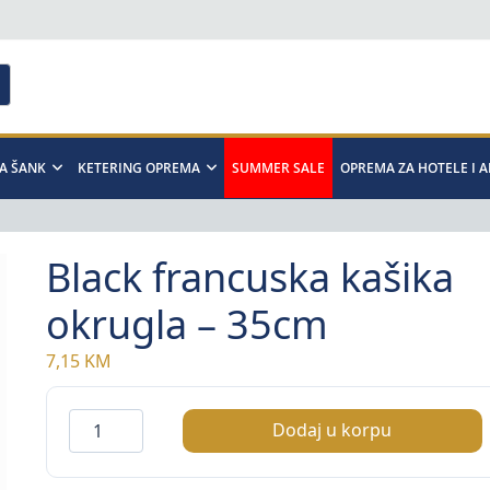
A ŠANK
KETERING OPREMA
SUMMER SALE
OPREMA ZA HOTELE I 
Black francuska kašika
okrugla – 35cm
7,15
KM
Black
Dodaj u korpu
francuska
kašika