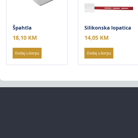
Špahtla
Silikonska lopatica
18,10
KM
14,05
KM
Dodaj u korpu
Dodaj u korpu