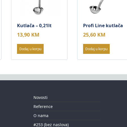
Kutlača – 0,21lt
Profi Line kutlača
13,90
KM
25,60
KM
Dodaj u korpu
Dodaj u korpu
Novosti
Reference
O nama
#253 (bez naslova)