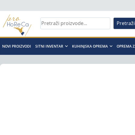
Skip
to
content
Pretraži
Pro
Horeca
NOVI PROIZVODI
SITNI INVENTAR
KUHINJSKA OPREMA
OPREMA Z
d.o.o
Pro
Horeca
d.o.o