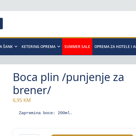
A ŠANK
KETERING OPREMA
SUMMER SALE
OPREMA ZA HOTELE I 
Boca plin /punjenje za
brener/
6,95
KM
Zapremina boce: 200ml.