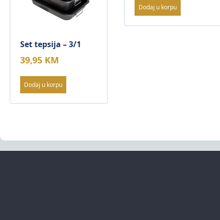
Dodaj u korpu
Set tepsija – 3/1
39,95
KM
Dodaj u korpu