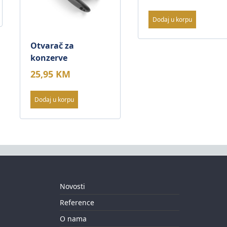
Dodaj u korpu
Otvarač za
konzerve
25,95
KM
Dodaj u korpu
Novosti
Reference
O nama