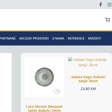
Pretraga
APARTMANE
AKCIJSKI PROIZVODI
O NAMA
REFERENCE
NOVOSTI
Galata Vago duboki
tanjir 26cm
23,80
KM
Luca Mosaic Banquet
tanjir duboki 24cm