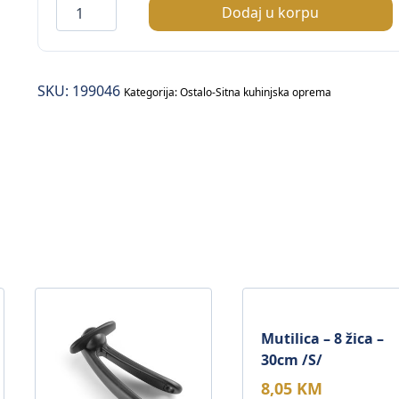
Boca
Dodaj u korpu
plin
/punjenje
za
SKU:
199046
brener/
Kategorija:
Ostalo-Sitna kuhinjska oprema
količina
Mutilica – 8 žica –
30cm /S/
8,05
KM