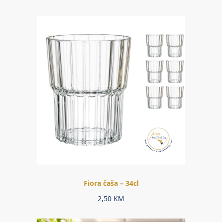
Fiora čaša – 34cl
2,50
KM