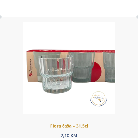
Fiora čaša – 31.5cl
2,10
KM