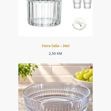
Fiora čaša – 34cl
2,50
KM