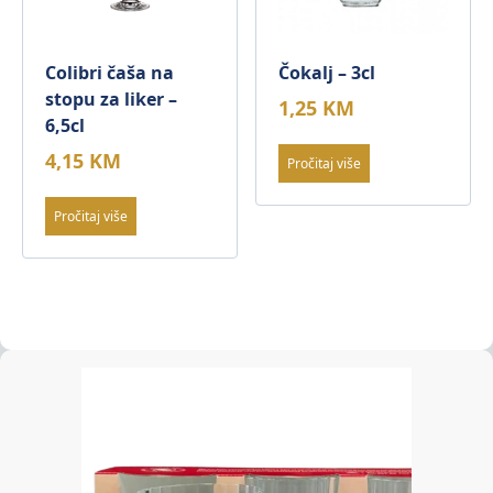
Colibri čaša na
Čokalj – 3cl
stopu za liker –
1,25
KM
6,5cl
4,15
KM
Pročitaj više
Pročitaj više