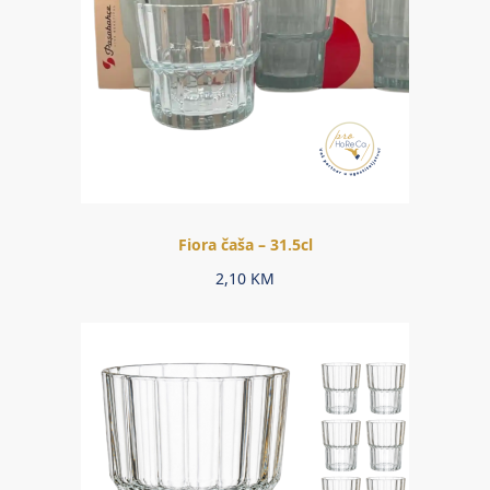
Fiora čaša – 31.5cl
2,10
KM