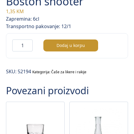
Boston shooter
1,35
KM
Zapremina: 6cl
Transportno pakovanje: 12/1
Boston
Dodaj u korpu
shooter
količina
SKU:
52194
Kategorija:
Čaše za likere i rakije
Povezani proizvodi