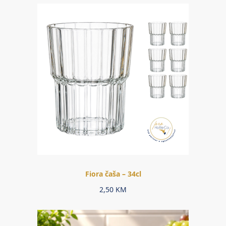
Fiora čaša – 34cl
2,50
KM