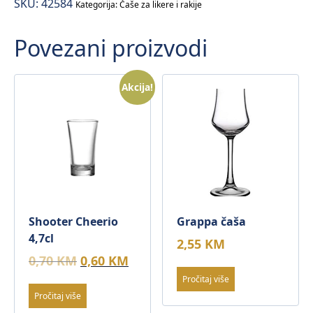
SKU:
42584
Kategorija:
Čaše za likere i rakije
Povezani proizvodi
Akcija!
Shooter Cheerio
Grappa čaša
4,7cl
2,55
KM
Original
Current
0,70
KM
0,60
KM
price
price
Pročitaj više
was:
is:
Pročitaj više
0,70 KM.
0,60 KM.