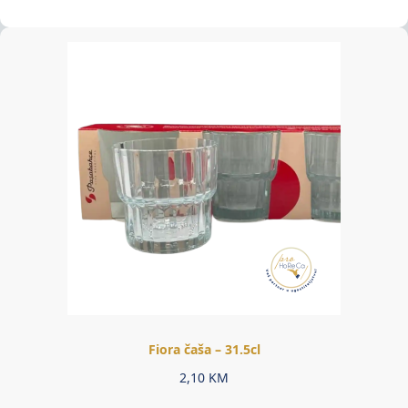
Fiora čaša – 31.5cl
2,10
KM