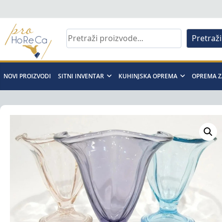
Skip
to
content
Pretraži
Pro
Horeca
NOVI PROIZVODI
SITNI INVENTAR
KUHINJSKA OPREMA
OPREMA Z
d.o.o
Pro
Horeca
d.o.o