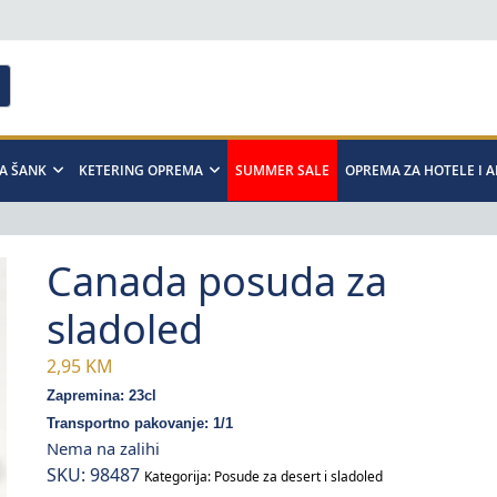
A ŠANK
KETERING OPREMA
SUMMER SALE
OPREMA ZA HOTELE I 
Canada posuda za
sladoled
2,95
KM
Zapremina: 23cl
Transportno pakovanje: 1/1
Nema na zalihi
SKU:
98487
Kategorija:
Posude za desert i sladoled