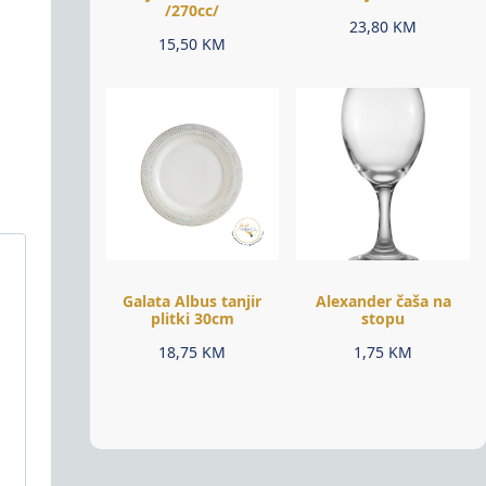
/270cc/
23,80
KM
15,50
KM
Galata Albus tanjir
Alexander čaša na
plitki 30cm
stopu
18,75
KM
1,75
KM