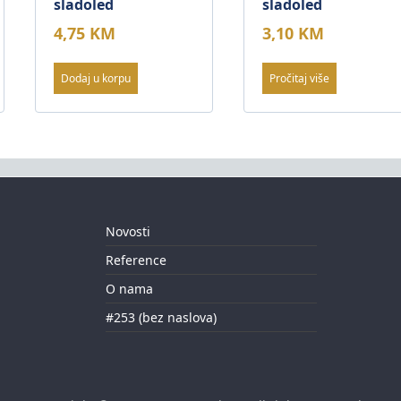
sladoled
sladoled
4,75
KM
3,10
KM
Dodaj u korpu
Pročitaj više
Novosti
Reference
O nama
#253 (bez naslova)