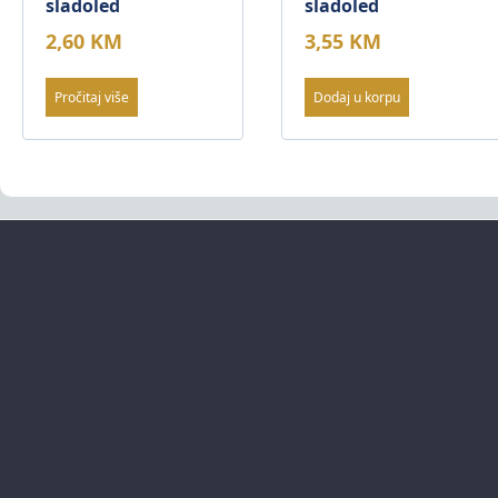
sladoled
sladoled
2,60
KM
3,55
KM
Pročitaj više
Dodaj u korpu