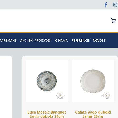
Pretraga
APARTMANE
AKCIJSKI PROIZVODI
O NAMA
REFERENCE
NOVOSTI
Luca Mosaic Banquet
Galata Vago duboki
tanjir duboki 24cm
tanjir 26cm