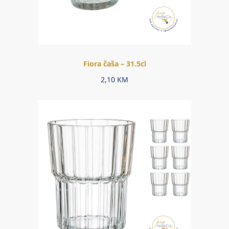
Fiora čaša – 31.5cl
2,10
KM