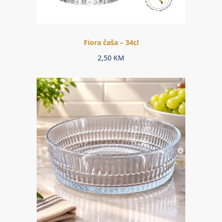
Fiora čaša – 34cl
2,50
KM