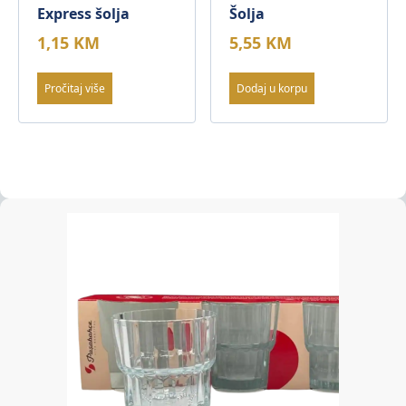
Express šolja
Šolja
1,15
KM
5,55
KM
Pročitaj više
Dodaj u korpu