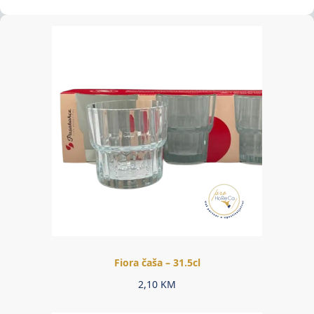
Fiora čaša – 31.5cl
2,10
KM