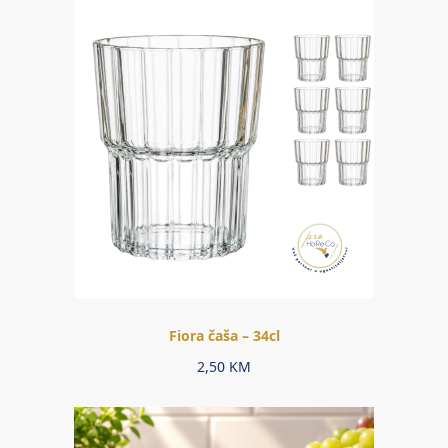
Fiora čaša – 34cl
2,50
KM