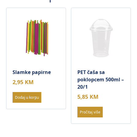
Slamke papirne
PET čaša sa
poklopcem 500ml –
2,95
KM
20/1
5,85
KM
Dodaj u korpu
Pročitaj više