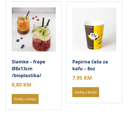
Slamke – frape
Papirna čaša za
Ø8x13cm
kafu – 8oz
/bioplastika/
7,95
KM
0,80
KM
Dodaj u korpu
Dodaj u korpu