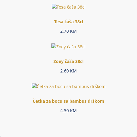
Tesa čaša 38cl
2,70
KM
Zoey čaša 38cl
2,60
KM
Četka za bocu sa bambus drškom
4,50
KM