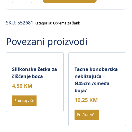
za
čišćenje
čaša
SKU:
552681
/alu/
Kategorija:
Oprema za šank
Ø15cm
Povezani proizvodi
količina
Silikonska četka za
Tacna konobarska
čišćenje boca
neklizajuća –
Ø45cm /smeđa
4,50
KM
boja/
19,25
KM
Pročitaj više
Pročitaj više