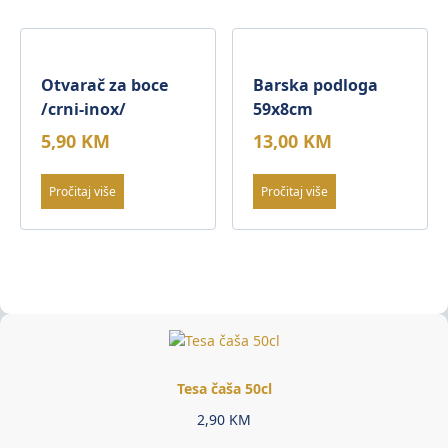
Otvarač za boce
Barska podloga
/crni-inox/
59x8cm
5,90
KM
13,00
KM
Pročitaj više
Pročitaj više
Tesa čaša 50cl
2,90
KM