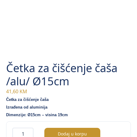
Četka za čišćenje čaša
/alu/ Ø15cm
41,60
KM
Četka za čišćenje čaša
Izrađena od aluminija
Dimenzije: Ø15cm – visina 19cm
Četka
Dodaj u korpu