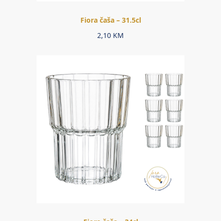
Fiora čaša – 31.5cl
2,10
KM