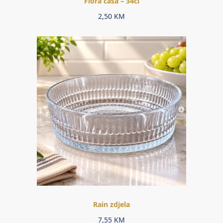
Fiora čaša – 34cl
2,50
KM
Rain zdjela
7,55
KM