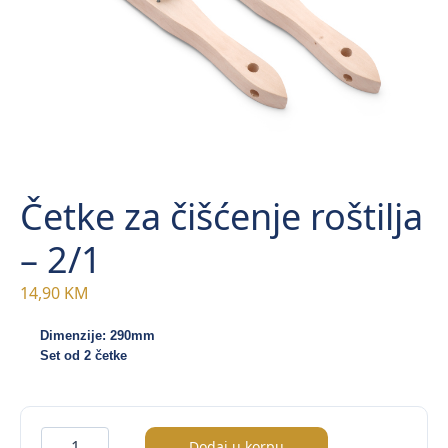
Četke za čišćenje roštilja
– 2/1
14,90
KM
Dimenzije: 290mm
Set od 2 četke 
Četke
Dodaj u korpu