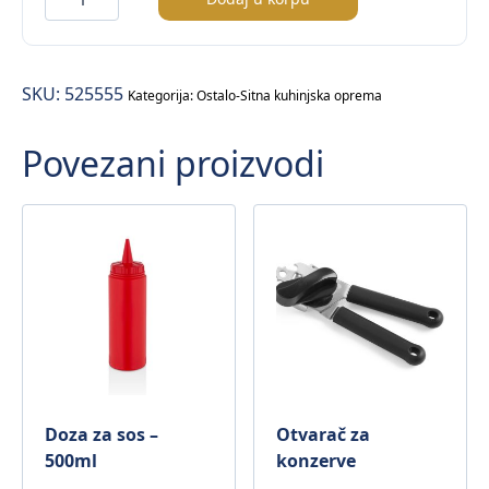
za
čišćenje
roštilja
SKU:
525555
–
Kategorija:
Ostalo-Sitna kuhinjska oprema
2/1
Povezani proizvodi
količina
Doza za sos –
Otvarač za
500ml
konzerve