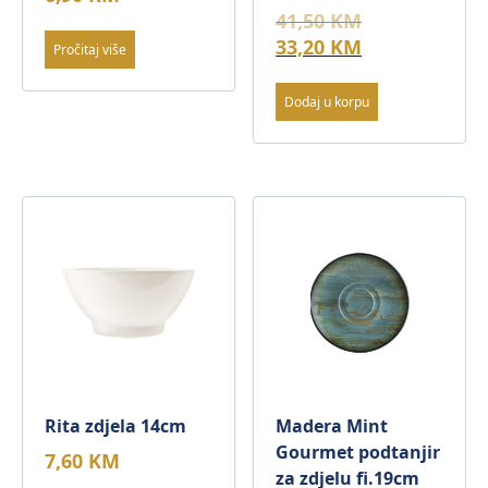
Original
41,50
KM
price
Current
33,20
KM
Pročitaj više
was:
price
41,50 KM.
is:
Dodaj u korpu
33,20 KM.
Rita zdjela 14cm
Madera Mint
Gourmet podtanjir
7,60
KM
za zdjelu fi.19cm