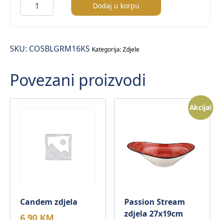
Cosmos
Dodaj u korpu
Black
zdjela
fi.16cm
SKU:
COSBLGRM16KS
količina
Kategorija:
Zdjele
Povezani proizvodi
Akcija!
Candem zdjela
Passion Stream
zdjela 27x19cm
6,90
KM