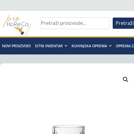
Skip
to
content
Pretraži
Pro
Horeca
NOVI PROIZVODI
SITNI INVENTAR
KUHINJSKA OPREMA
OPREMA Z
d.o.o
Pro
Horeca
d.o.o