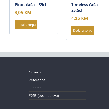
Pinot čaša – 39cl
Timeless čaša –
35,5cl
3,05
KM
4,25
KM
Dodaj u korpu
Dodaj u korpu
Novosti
Reference
O nama
#253 (bez naslova)