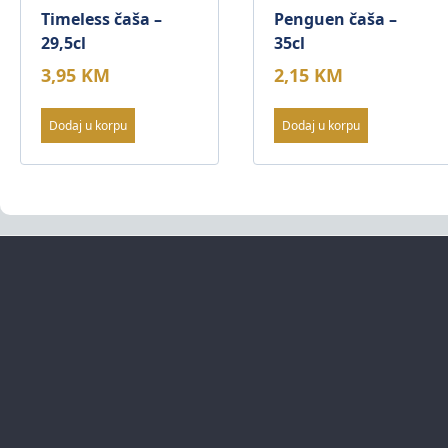
Timeless čaša –
Penguen čaša –
29,5cl
35cl
3,95
KM
2,15
KM
Dodaj u korpu
Dodaj u korpu