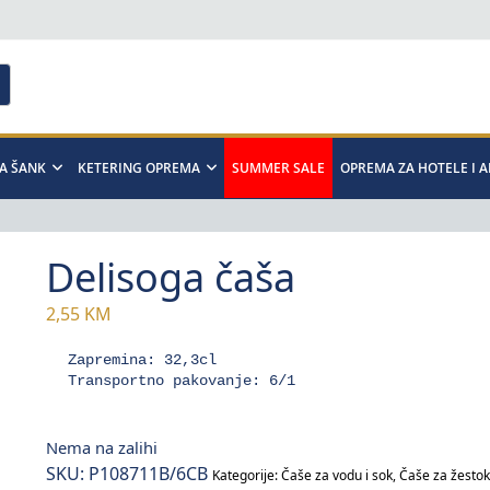
A ŠANK
KETERING OPREMA
SUMMER SALE
OPREMA ZA HOTELE I 
Delisoga čaša
2,55
KM
Zapremina: 32,3cl

Transportno pakovanje: 6/1
Nema na zalihi
SKU:
P108711B/6CB
Kategorije:
Čaše za vodu i sok
,
Čaše za žesto