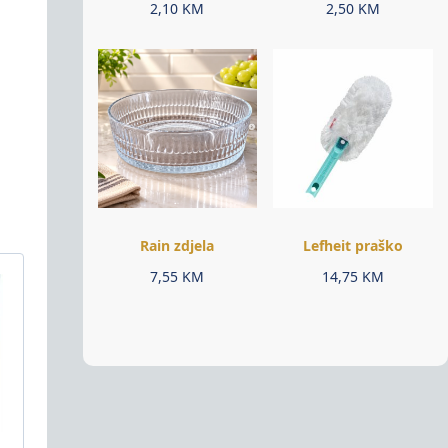
2,10
KM
2,50
KM
Rain zdjela
Lefheit praško
7,55
KM
14,75
KM