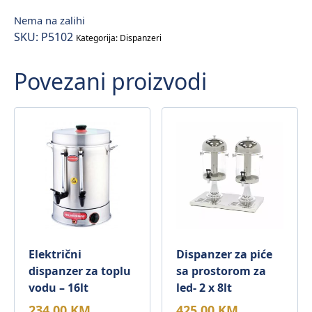
Nema na zalihi
SKU:
P5102
Kategorija:
Dispanzeri
Povezani proizvodi
Električni
Dispanzer za piće
dispanzer za toplu
sa prostorom za
vodu – 16lt
led- 2 x 8lt
234,00
KM
425,00
KM