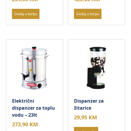
Dodaj u korpu
Dodaj u korpu
Električni
Dispanzer za
dispanzer za toplu
žitarice
vodu – 23lt
29,95
KM
273,90
KM