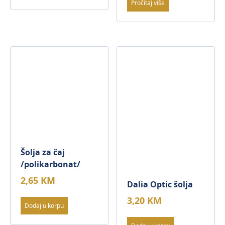
Pročitaj više
Šolja za čaj
/polikarbonat/
2,65
KM
Dalia Optic šolja
3,20
KM
Dodaj u korpu