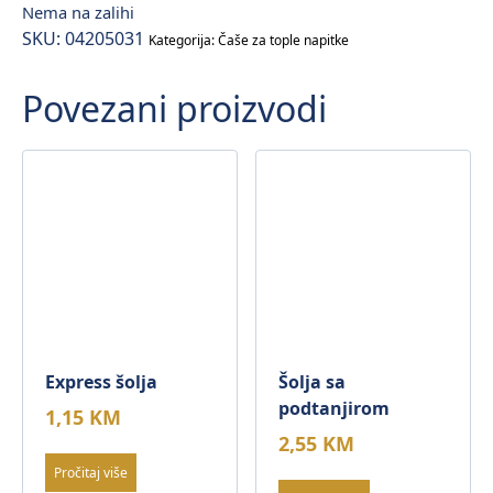
Nema na zalihi
SKU:
04205031
Kategorija:
Čaše za tople napitke
Povezani proizvodi
Express šolja
Šolja sa
podtanjirom
1,15
KM
2,55
KM
Pročitaj više