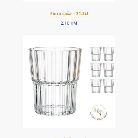
Fiora čaša – 31.5cl
2,10
KM