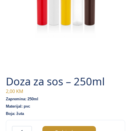
Doza za sos – 250ml
2,00
KM
Zapremina: 250ml
Materijal: pvc
Boja: žuta
Doza