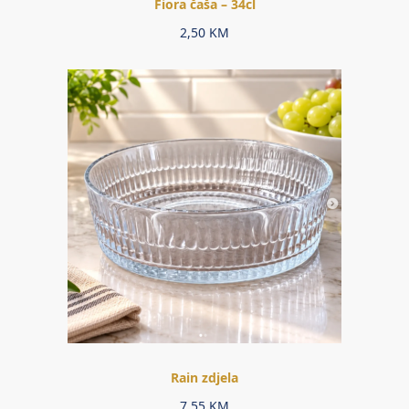
Fiora čaša – 34cl
2,50
KM
Rain zdjela
7,55
KM