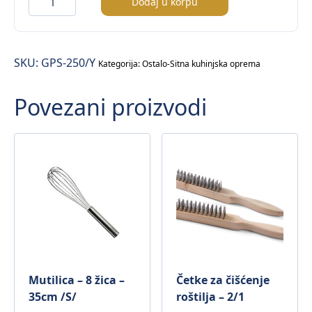
Dodaj u korpu
za
sos
–
SKU:
GPS-250/Y
250ml
Kategorija:
Ostalo-Sitna kuhinjska oprema
količina
Povezani proizvodi
Mutilica – 8 žica –
Četke za čišćenje
35cm /S/
roštilja – 2/1