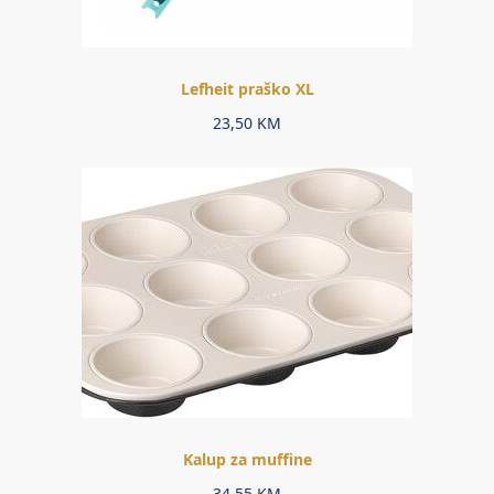
Lefheit praško XL
23,50
KM
Kalup za muffine
34,55
KM