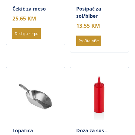
Čekić za meso
Posipač za
sol/biber
25,65
KM
13,55
KM
Dodaj u korpu
Pročitaj više
Lopatica
Doza za sos –