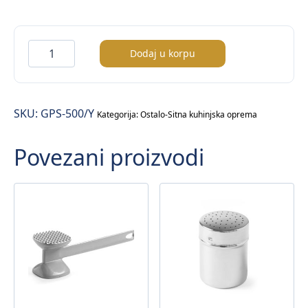
Doza
Dodaj u korpu
za
sos
–
SKU:
GPS-500/Y
500ml
Kategorija:
Ostalo-Sitna kuhinjska oprema
količina
Povezani proizvodi