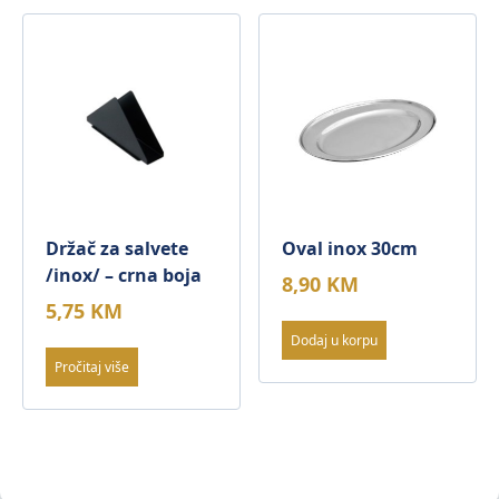
Držač za salvete
Oval inox 30cm
/inox/ – crna boja
8,90
KM
5,75
KM
Dodaj u korpu
Pročitaj više