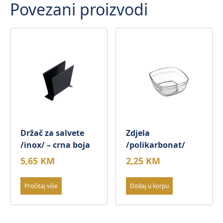
Povezani proizvodi
Držač za salvete
Zdjela
/inox/ – crna boja
/polikarbonat/
5,65
KM
2,25
KM
Pročitaj više
Dodaj u korpu