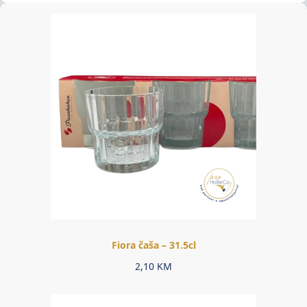
Fiora čaša – 31.5cl
2,10
KM