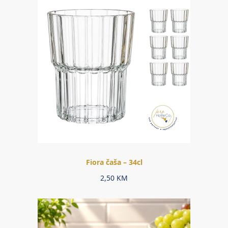
Fiora čaša – 34cl
2,50
KM