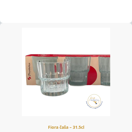
Fiora čaša – 31.5cl