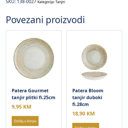
SKU:
138-0027
Kategorija:
Tanjiri
Povezani proizvodi
Patera Gourmet
Patera Bloom
tanjir plitki fi.25cm
tanjir duboki
fi.28cm
9,95
KM
18,90
KM
Dodaj u korpu
Dodaj u korpu