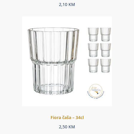
2,10
KM
Fiora čaša – 34cl
2,50
KM